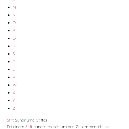
M
N
O
P
Q
R
S
T
U
V
W
X
Y
Z
Stift
Synonyme: Stiftes
Bei einem
Stift
handelt es sich um den Zusammenschluss