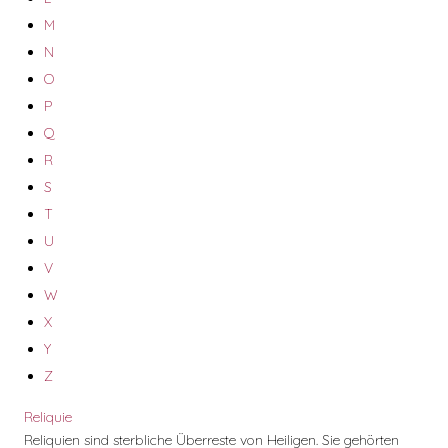
M
N
O
P
Q
R
S
T
U
V
W
X
Y
Z
Reliquie
Reliquien sind sterbliche Überreste von Heiligen. Sie gehörten