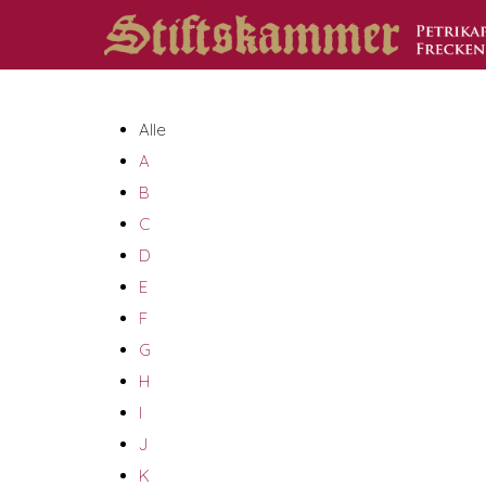
Alle
A
B
C
D
E
F
G
H
I
J
K