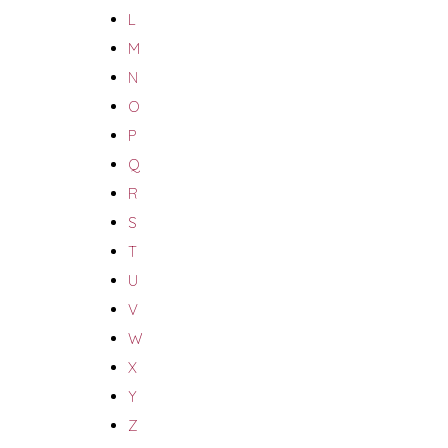
L
M
N
O
P
Q
R
S
T
U
V
W
X
Y
Z