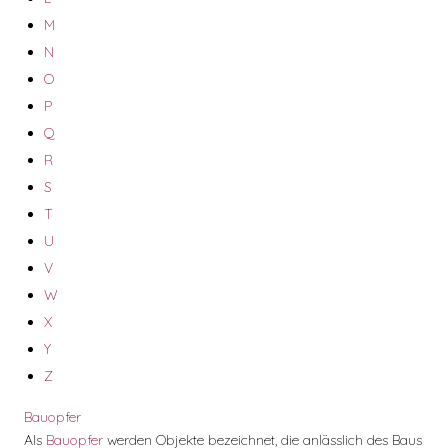
M
N
O
P
Q
R
S
T
U
V
W
X
Y
Z
Bauopfer
Als
Bauopfer
werden Objekte bezeichnet, die anlässlich des Baus